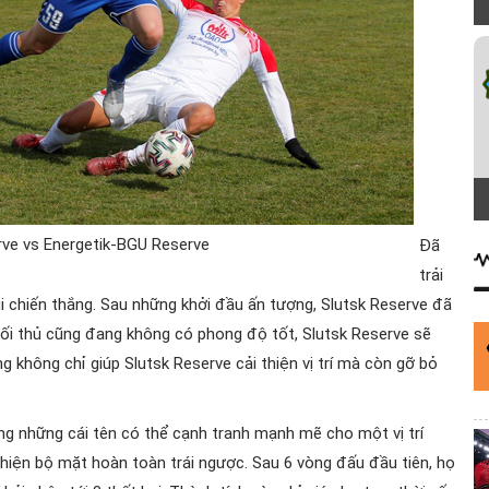
rve vs Energetik-BGU Reserve
Đã
trải
i chiến thắng. Sau những khởi đầu ấn tượng, Slutsk Reserve đã
ối thủ cũng đang không có phong độ tốt, Slutsk Reserve sẽ
g không chỉ giúp Slutsk Reserve cải thiện vị trí mà còn gỡ bỏ
ng những cái tên có thể cạnh tranh mạnh mẽ cho một vị trí
 hiện bộ mặt hoàn toàn trái ngược. Sau 6 vòng đấu đầu tiên, họ