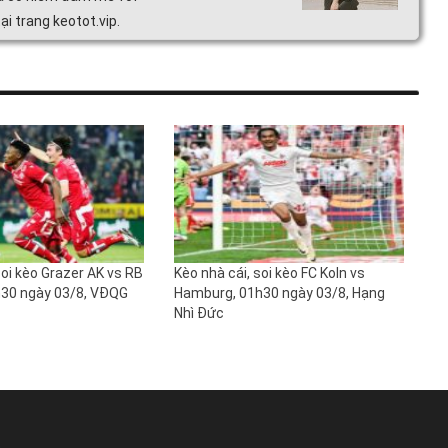
ại trang keotot.vip.
soi kèo Grazer AK vs RB
Kèo nhà cái, soi kèo FC Koln vs
h30 ngày 03/8, VĐQG
Hamburg, 01h30 ngày 03/8, Hạng
Nhì Đức