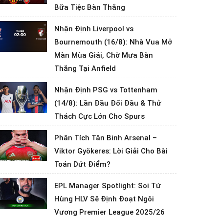
Bữa Tiệc Bàn Thắng
Nhận Định Liverpool vs
Bournemouth (16/8): Nhà Vua Mở
Màn Mùa Giải, Chờ Mưa Bàn
Thắng Tại Anfield
Nhận Định PSG vs Tottenham
(14/8): Lần Đầu Đối Đầu & Thử
Thách Cực Lớn Cho Spurs
Phân Tích Tân Binh Arsenal –
Viktor Gyökeres: Lời Giải Cho Bài
Toán Dứt Điểm?
EPL Manager Spotlight: Soi Tứ
Hùng HLV Sẽ Định Đoạt Ngôi
Vương Premier League 2025/26