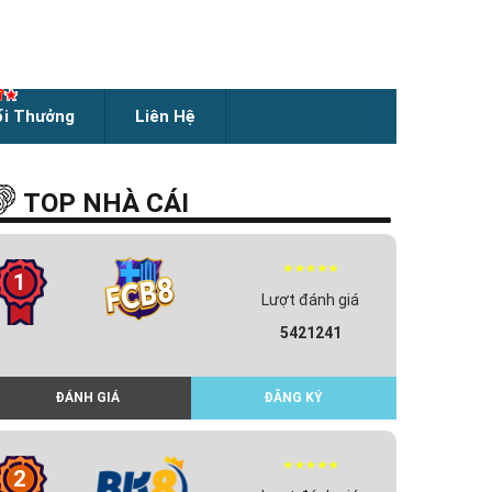
ổi Thưởng
Liên Hệ
TOP NHÀ CÁI
1
Lượt đánh giá
5421241
ĐÁNH GIÁ
ĐĂNG KÝ
2