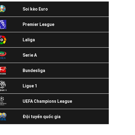
Soi kèo Euro
Premier League
Laliga
Serie A
Bundesliga
Ligue 1
UEFA Champions League
Đội tuyển quốc gia