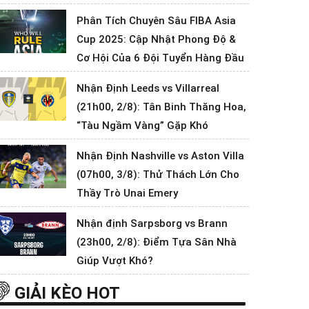
Phân Tích Chuyên Sâu FIBA Asia
Cup 2025: Cập Nhật Phong Độ &
Cơ Hội Của 6 Đội Tuyển Hàng Đầu
Nhận Định Leeds vs Villarreal
(21h00, 2/8): Tân Binh Thăng Hoa,
“Tàu Ngầm Vàng” Gặp Khó
Nhận Định Nashville vs Aston Villa
(07h00, 3/8): Thử Thách Lớn Cho
Thầy Trò Unai Emery
Nhận định Sarpsborg vs Brann
(23h00, 2/8): Điểm Tựa Sân Nhà
Giúp Vượt Khó?
GIẢI KÈO HOT