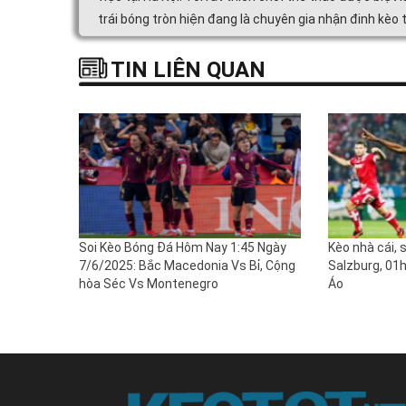
trái bóng tròn hiện đang là chuyên gia nhận đinh kèo t
TIN LIÊN QUAN
Soi Kèo Bóng Đá Hôm Nay 1:45 Ngày
Kèo nhà cái, 
7/6/2025: Bắc Macedonia Vs Bỉ, Cộng
Salzburg, 01
hòa Séc Vs Montenegro
Áo