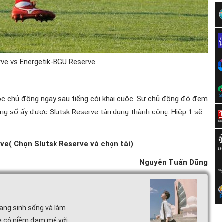
rve vs Energetik-BGU Reserve
ộc chủ động ngay sau tiếng còi khai cuộc. Sự chủ động đó đem
ong số ấy được Slutsk Reserve tận dụng thành công. Hiệp 1 sẽ
ve( Chọn Slutsk Reserve và chọn tài)
Nguyễn Tuấn Dũng
ang sinh sống và làm
 là có niềm đam mê với