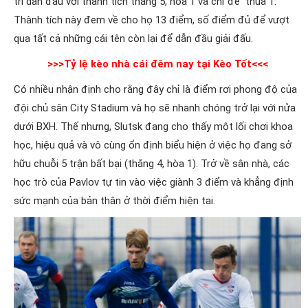
trí dẫn đầu với thành tích thắng 5, hòa 1 và chỉ để thua 1.
Thành tích này đem về cho họ 13 điểm, số điểm đủ để vượt
qua tất cả những cái tên còn lại để dẫn đầu giải đấu.
>>>Tỷ lệ kèo nhà cái đêm nay tại Kèo Tốt<<<
Có nhiều nhận định cho rằng đây chỉ là điểm rơi phong độ của
đội chủ sân City Stadium và họ sẽ nhanh chóng trở lại với nửa
dưới BXH. Thế nhưng, Slutsk đang cho thấy một lối chơi khoa
học, hiệu quả và vô cùng ổn định biểu hiện ở việc họ đang sở
hữu chuỗi 5 trận bất bại (thắng 4, hòa 1). Trở về sân nhà, các
học trò của Pavlov tự tin vào việc giành 3 điểm và khẳng định
sức mạnh của bản thân ở thời điểm hiện tai.