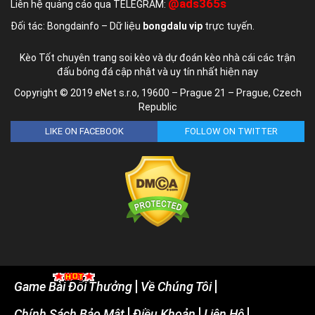
@ads365s
Liên hệ quảng cáo qua TELEGRAM:
Đối tác: Bongdainfo – Dữ liệu
bongdalu vip
trực tuyến.
Kèo Tốt chuyên trang soi kèo và dự đoán kèo nhà cái các trận
đấu bóng đá cập nhật và uy tín nhất hiện nay
Copyright © 2019 eNet s.r.o, 19600 – Prague 21 – Prague, Czech
Republic
LIKE ON FACEBOOK
FOLLOW ON TWITTER
Game Bài Đổi Thưởng
Về Chúng Tôi
Chính Sách Bảo Mật
Điều Khoản
Liên Hệ