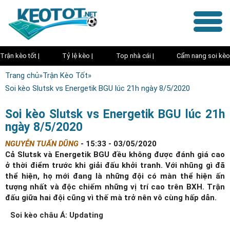
Trận kèo tốt |
Tỷ lệ kèo |
Top nhà cái |
Cẩm nang soi kèo
Trang chủ
»
Trận Kèo Tốt
»
Soi kèo Slutsk vs Energetik BGU lúc 21h ngày 8/5/2020
Soi kèo Slutsk vs Energetik BGU lúc 21h
ngày 8/5/2020
NGUYỄN TUẤN DŨNG
-
15:33 - 03/05/2020
Cả Slutsk và Energetik BGU đều không được đánh giá cao
ở thời điểm trước khi giải đấu khởi tranh. Với nhũng gì đã
thể hiện, họ mới đang là những đội có màn thể hiện ấn
tượng nhất và độc chiếm những vị trí cao trên BXH. Trận
đấu giữa hai đội cũng vì thế mà trở nên vô cùng hấp dẫn.
Soi kèo châu Á: Updating