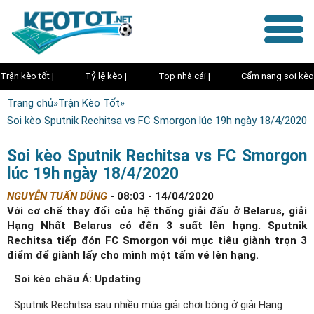
Trận kèo tốt |
Tỷ lệ kèo |
Top nhà cái |
Cẩm nang soi kèo
Trang chủ
»
Trận Kèo Tốt
»
Soi kèo Sputnik Rechitsa vs FC Smorgon lúc 19h ngày 18/4/2020
Soi kèo Sputnik Rechitsa vs FC Smorgon
lúc 19h ngày 18/4/2020
NGUYỄN TUẤN DŨNG
-
08:03 - 14/04/2020
Với cơ chế thay đổi của hệ thống giải đấu ở Belarus, giải
Hạng Nhất Belarus có đến 3 suất lên hạng. Sputnik
Rechitsa tiếp đón FC Smorgon với mục tiêu giành trọn 3
điểm để giành lấy cho mình một tấm vé lên hạng.
Soi kèo châu Á: Updating
Sputnik Rechitsa sau nhiều mùa giải chơi bóng ở giải Hạng