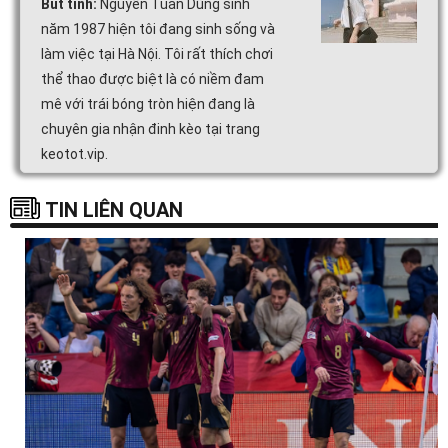
Bút tính:
Nguyễn Tuấn Dũng sinh
năm 1987 hiện tôi đang sinh sống và
làm việc tại Hà Nội. Tôi rất thích chơi
thể thao được biệt là có niềm đam
mê với trái bóng tròn hiện đang là
chuyên gia nhận đinh kèo tại trang
keotot.vip.
TIN LIÊN QUAN