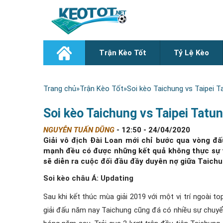
Trận Kèo Tốt
Tỷ Lệ Kèo
Trang chủ
»
Trận Kèo Tốt
»
Soi kèo Taichung vs Taipei T
Soi kèo Taichung vs Taipei Tatu
NGUYỄN TUẤN DŨNG
-
12:50 - 24/04/2020
Giải vô địch Đài Loan mới chỉ bước qua vòng đấu
mạnh đều có được những kết quả không thực sự tố
sẽ diễn ra cuộc đối đầu đầy duyên nợ giữa Taichu
Soi kèo châu Á: Updating
Sau khi kết thúc mùa giải 2019 với một vị trí ngoài to
giải đấu năm nay Taichung cũng đá có nhiều sự chuy