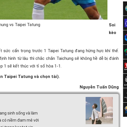
hung vs Taipei Tatung
Soi
kèo
t sức cẩn trọng trước 1 Taipei Tatung đang hừng hực khí thế.
ịnh hình từ lâu thì chắc chắn Taichung sẽ không hề dễ bị đánh
p 1 sẽ kết thúc với tỉ số hòa 1-1.
n Taipei Tatung và chọn tài).
Nguyễn Tuấn Dũng
ang sinh sống và làm
 là có niềm đam mê với