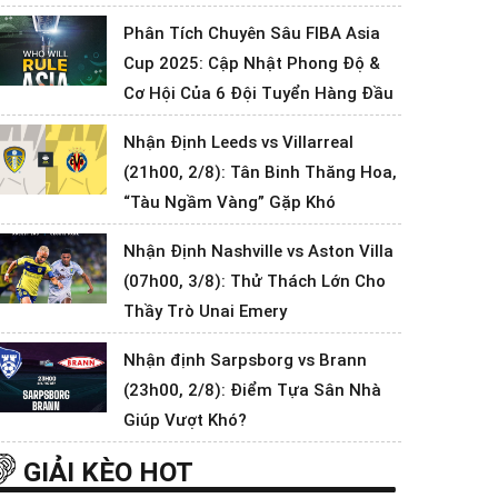
Phân Tích Chuyên Sâu FIBA Asia
Cup 2025: Cập Nhật Phong Độ &
Cơ Hội Của 6 Đội Tuyển Hàng Đầu
Nhận Định Leeds vs Villarreal
(21h00, 2/8): Tân Binh Thăng Hoa,
“Tàu Ngầm Vàng” Gặp Khó
Nhận Định Nashville vs Aston Villa
(07h00, 3/8): Thử Thách Lớn Cho
Thầy Trò Unai Emery
Nhận định Sarpsborg vs Brann
(23h00, 2/8): Điểm Tựa Sân Nhà
Giúp Vượt Khó?
GIẢI KÈO HOT