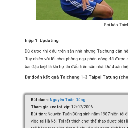
Soi kèo Taic
hiệp 1: Updating
Dù được thi đấu trên sân nhà nhưng Taichung cần hế
Tuy nhiên với lối chơi phòng ngự phản công đã được đ
bại đặc biệt là khi họ thi đấu trên sân nhà. Dự đoán hiệ
Dự đoán kết quả Taichung 1-3 Taipei Tatung (chọ
Bút danh:
Nguyễn Tuấn Dũng
Tham gia keotot.vip:
12/07/2006
Bút tính:
Nguyễn Tuấn Dũng sinh năm 1987 hiện tôi đ
việc tại Hà Nội. Tôi rất thích chơi thể thao được biệt