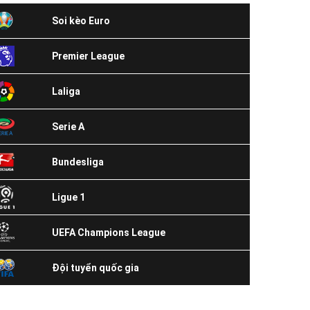
Soi kèo Euro
Premier League
Laliga
Serie A
Bundesliga
Ligue 1
UEFA Champions League
Đội tuyển quốc gia