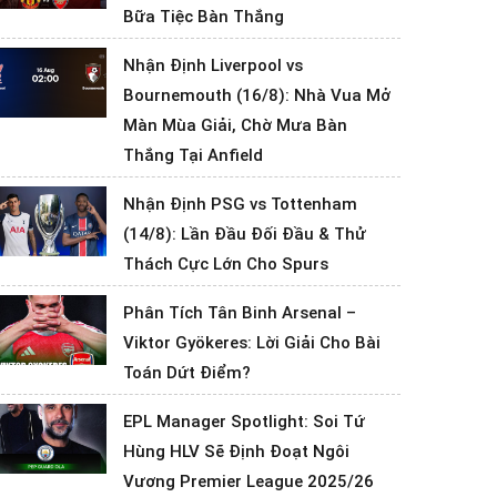
Bữa Tiệc Bàn Thắng
Nhận Định Liverpool vs
Bournemouth (16/8): Nhà Vua Mở
Màn Mùa Giải, Chờ Mưa Bàn
Thắng Tại Anfield
Nhận Định PSG vs Tottenham
(14/8): Lần Đầu Đối Đầu & Thử
Thách Cực Lớn Cho Spurs
Phân Tích Tân Binh Arsenal –
Viktor Gyökeres: Lời Giải Cho Bài
Toán Dứt Điểm?
EPL Manager Spotlight: Soi Tứ
Hùng HLV Sẽ Định Đoạt Ngôi
Vương Premier League 2025/26