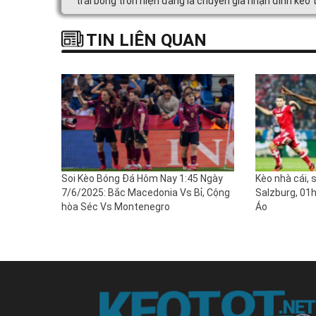
trái bóng tròn hiện đang là chuyên gia nhận đinh kèo t
TIN LIÊN QUAN
Soi Kèo Bóng Đá Hôm Nay 1:45 Ngày
Kèo nhà cái, 
7/6/2025: Bắc Macedonia Vs Bỉ, Cộng
Salzburg, 01
hòa Séc Vs Montenegro
Áo