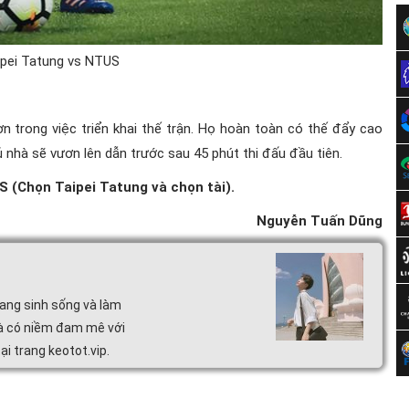
ipei Tatung vs NTUS
n trong việc triển khai thế trận. Họ hoàn toàn có thế đẩy cao
ủ nhà sẽ vươn lên dẫn trước sau 45 phút thi đấu đầu tiên.
 (Chọn Taipei Tatung và chọn tài).
Nguyễn Tuấn Dũng
ang sinh sống và làm
 là có niềm đam mê với
ại trang keotot.vip.