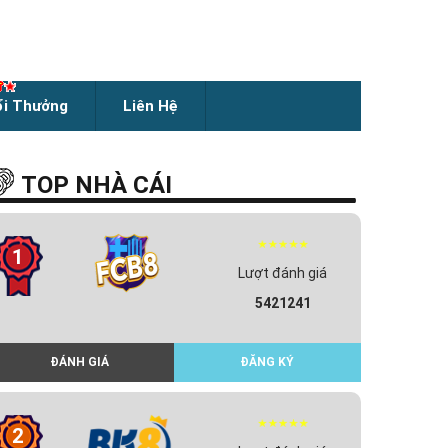
ổi Thưởng
Liên Hệ
TOP NHÀ CÁI
1
Lượt đánh giá
5421241
ĐÁNH GIÁ
ĐĂNG KÝ
2