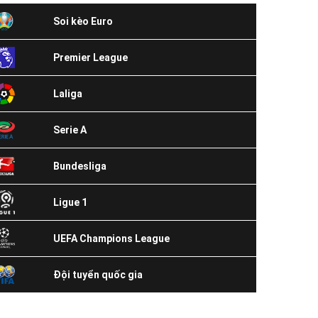
Soi kèo Euro
Premier League
Laliga
Serie A
Bundesliga
Ligue 1
UEFA Champions League
Đội tuyển quốc gia