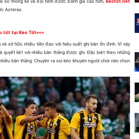
 hệ số thống kê và đội hình được đánh giá cao hơn,
keotot.net
ớc Asteras.
 tốt tại Kèo Tốt<<<
à sở hữu nhiều tiền đạo với hiệu suất ghi bàn ổn định. Vì vậy
 quyết liệt với nhiều bàn thắng được ghi. Đặc biệt theo những
 nhiều bàn thắng. Chuyên ra soi kèo khuyên người chơi nên chọn