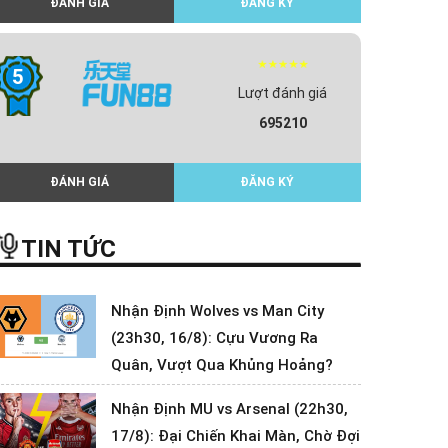
ĐÁNH GIÁ
ĐĂNG KÝ
5
Lượt đánh giá
695210
ĐÁNH GIÁ
ĐĂNG KÝ
TIN TỨC
Nhận Định Wolves vs Man City
(23h30, 16/8): Cựu Vương Ra
Quân, Vượt Qua Khủng Hoảng?
Nhận Định MU vs Arsenal (22h30,
17/8): Đại Chiến Khai Màn, Chờ Đợi