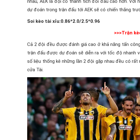
nhau, AEK là đội có thành tích đối đầu cao hơn. Với
dự đoán trong trận đấu tới AEK sẽ có chiến thắng trư
Soi kèo tài xỉu:0.86*2.0/2.5*0.96
>>>Trận kèo
Cả 2 đội đều được đánh giá cao ở khả năng tấn công v
trận đấu được dự đoán sẽ diễn ra với tốc độ nhanh và
số liệu thống kê những lần 2 đội gặp nhau đều có rất
cửa Tài.