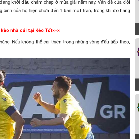
ọ đang khởi đầu chậm chạp ở mùa giải năm nay. Vấn đề của đội
ng bình của họ hiện chưa đến 1 bàn một trận, trong khi đó hàng
 kèo nhà cái tại Kèo Tốt<<<
hắng. Nếu không thể cải thiện trong những vòng đấu tiếp theo,