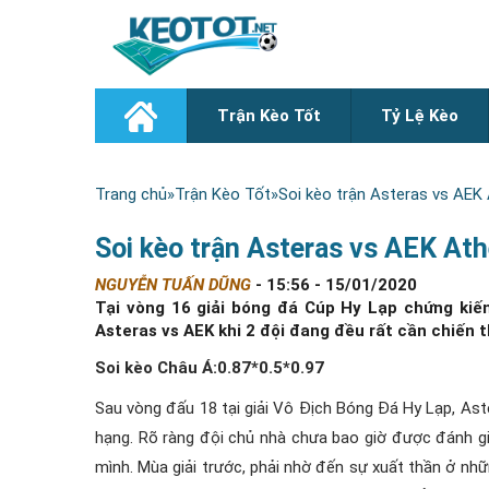
Trận Kèo Tốt
Tỷ Lệ Kèo
Trang chủ
»
Trận Kèo Tốt
»
Soi kèo trận Asteras vs AEK
Soi kèo trận Asteras vs AEK At
NGUYỄN TUẤN DŨNG
-
15:56 - 15/01/2020
Tại vòng 16 giải bóng đá Cúp Hy Lạp chứng kiế
Asteras vs AEK khi 2 đội đang đều rất cần chiến 
Soi kèo Châu Á:0.87*0.5*0.97
Sau vòng đấu 18 tại giải Vô Địch Bóng Đá Hy Lạp, Ast
hạng. Rõ ràng đội chủ nhà chưa bao giờ được đánh g
mình. Mùa giải trước, phải nhờ đến sự xuất thần ở nhữn