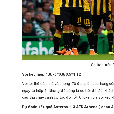
Soi kèo trận
Soi kèo hiệp 1:0.76*0.0/0.5*1.12
Với lợi thế sân nhà và phong độ đang lên của hàng c
ngay từ hiệp 1. Nhưng đó cũng là cơ hội để đội khá
cầu thủ chạy cánh có tốc độ tốt. Chuyên gia soi kèo 
Dự đoán kết quả Asteras 1-3 AEK Athens ( chọn A