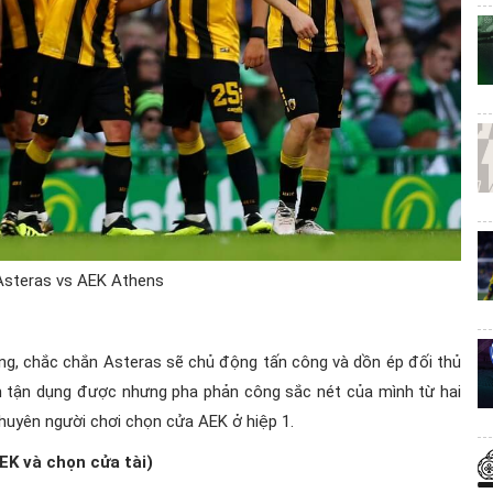
 Asteras vs AEK Athens
ông, chắc chắn Asteras sẽ chủ động tấn công và dồn ép đối thủ
ch tận dụng được nhưng pha phản công sắc nét của mình từ hai
khuyên người chơi chọn cửa AEK ở hiệp 1.
EK và chọn cửa tài)