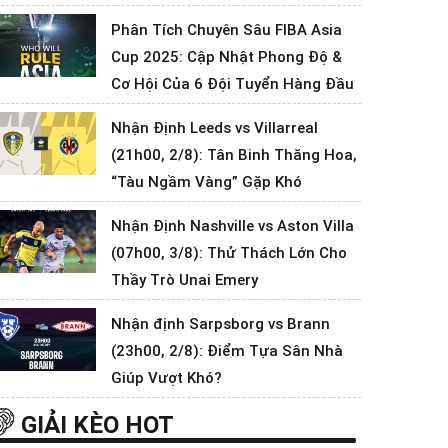
Phân Tích Chuyên Sâu FIBA Asia
Cup 2025: Cập Nhật Phong Độ &
Cơ Hội Của 6 Đội Tuyển Hàng Đầu
Nhận Định Leeds vs Villarreal
(21h00, 2/8): Tân Binh Thăng Hoa,
“Tàu Ngầm Vàng” Gặp Khó
Nhận Định Nashville vs Aston Villa
(07h00, 3/8): Thử Thách Lớn Cho
Thầy Trò Unai Emery
Nhận định Sarpsborg vs Brann
(23h00, 2/8): Điểm Tựa Sân Nhà
Giúp Vượt Khó?
GIẢI KÈO HOT