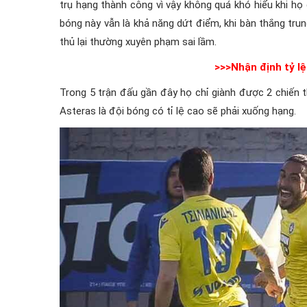
trụ hạng thành công vì vậy không quá khó hiểu khi h
bóng này vẫn là khả năng dứt điểm, khi bàn thắng tru
thủ lại thường xuyên phạm sai lầm.
>>>Nhận định tỷ lệ
Trong 5 trận đấu gần đây họ chỉ giành được 2 chiến t
Asteras là đội bóng có tỉ lệ cao sẽ phải xuống hạng.