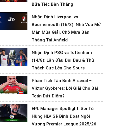
Bữa Tiệc Bàn Thắng
Nhận Định Liverpool vs
Bournemouth (16/8): Nhà Vua Mở
Màn Mùa Giải, Chờ Mưa Bàn
Thắng Tại Anfield
Nhận Định PSG vs Tottenham
(14/8): Lần Đầu Đối Đầu & Thử
Thách Cực Lớn Cho Spurs
Phân Tích Tân Binh Arsenal –
Viktor Gyökeres: Lời Giải Cho Bài
Toán Dứt Điểm?
EPL Manager Spotlight: Soi Tứ
Hùng HLV Sẽ Định Đoạt Ngôi
Vương Premier League 2025/26