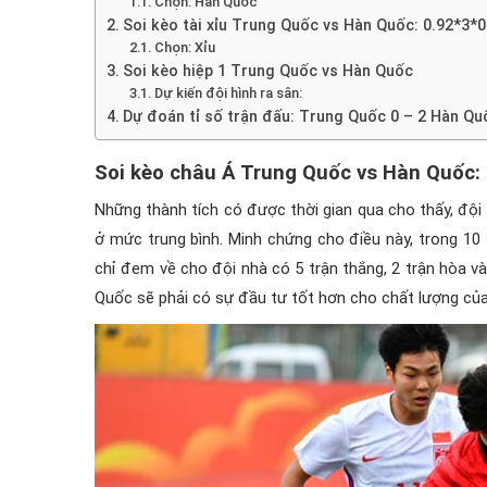
Chọn: Hàn Quốc
Soi kèo tài xỉu Trung Quốc vs Hàn Quốc: 0.92*3*0
Chọn: Xỉu
Soi kèo hiệp 1 Trung Quốc vs Hàn Quốc
Dự kiến đội hình ra sân:
Dự đoán tỉ số trận đấu: Trung Quốc 0 – 2 Hàn Qu
Soi kèo châu Á Trung Quốc vs Hàn Quốc: 
Những thành tích có được thời gian qua cho thấy, độ
ở mức trung bình. Minh chứng cho điều này, trong 1
chỉ đem về cho đội nhà có 5 trận thắng, 2 trận hòa và 
Quốc sẽ phải có sự đầu tư tốt hơn cho chất lượng của 