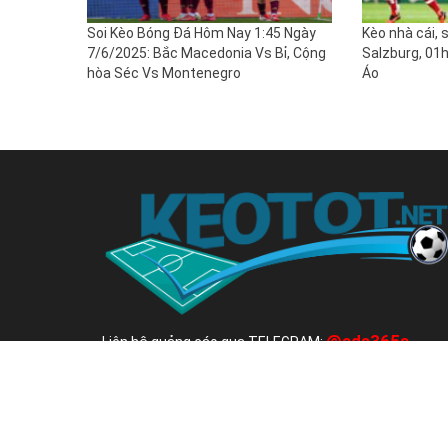
Soi Kèo Bóng Đá Hôm Nay 1:45 Ngày
Kèo nhà cái, 
7/6/2025: Bắc Macedonia Vs Bỉ, Cộng
Salzburg, 01
hòa Séc Vs Montenegro
Áo
@ads365s
Liên hệ quảng cáo qua TELEGRAM:
Đối tác: Bongdainfo – Dữ liệu
bongdalu vip
trực tuyến