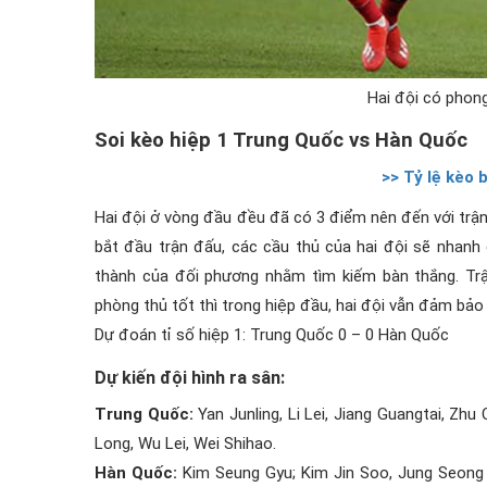
Hai đội có phon
Soi kèo hiệp 1 Trung Quốc vs Hàn Quốc
>> Tỷ lệ kèo 
Hai đội ở vòng đầu đều đã có 3 điểm nên đến với trận 
bắt đầu trận đấu, các cầu thủ của hai đội sẽ nhanh
thành của đối phương nhằm tìm kiếm bàn thắng. Trận
phòng thủ tốt thì trong hiệp đầu, hai đội vẫn đảm bảo
Dự đoán tỉ số hiệp 1: Trung Quốc 0 – 0 Hàn Quốc
Dự kiến đội hình ra sân:
Trung Quốc:
Yan Junling, Li Lei, Jiang Guangtai, Zh
Long, Wu Lei, Wei Shihao.
Hàn Quốc:
Kim Seung Gyu; Kim Jin Soo, Jung Seong