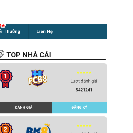
ổi Thưởng
Liên Hệ
TOP NHÀ CÁI
1
Lượt đánh giá
5421241
ĐÁNH GIÁ
ĐĂNG KÝ
2