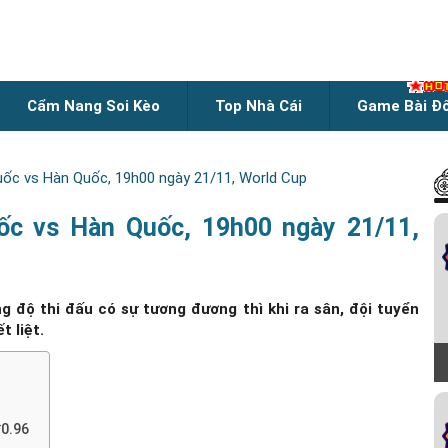
Cẩm Nang Soi Kèo
Top Nhà Cái
Game Bài Đ
Quốc vs Hàn Quốc, 19h00 ngày 21/11, World Cup
uốc vs Hàn Quốc, 19h00 ngày 21/11,
g độ thi đấu có sự tương đương thì khi ra sân, đội tuyển
 liệt.
*0.96