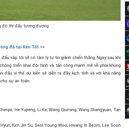
g độ thi đấu tương đương
bóng đá tại Kèo Tốt <<
đấu sắp tới sẽ có tâm lý tự tin giành chiến thắng. Ngay sau khi
 chóng triển khai đội hình và tấn công mạnh mẽ về phía khung
 đấu vì thế dự kiến sẽ diễn ra đầy kịch tính và với khả năng
 cho sự an toàn.
u Chenjie, He Yupeng, Li Ke, Wang Qiuming, Wang Shangyuan, Tan
 Hyun, Kim Jin Su, Seol Young Woo, Hwang In Beom, Lee Soon