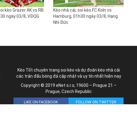
soi kèo Grazer AK vs RB
Kèo nhà cái, soi kèo FC Koln vs
h30 ngày 03/8, VĐQG
Hamburg, 01h30 ngày 03/8, Hạng
Nhì Đức
Kèo Tốt chuyên trang soi kèo và dự đoán kèo nhà cái
các trận đấu bóng đá cập nhật và uy tín nhất hiện nay
Copyright © 2019 eNet s.r.o, 19600 – Prague 21 –
Prague, Czech Republic
LIKE ON FACEBOOK
FOLLOW ON TWITTER
.