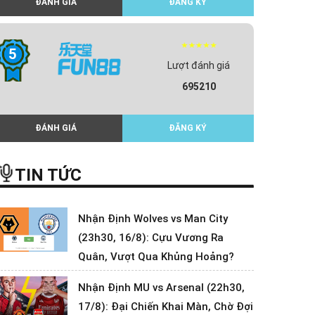
ĐÁNH GIÁ
ĐĂNG KÝ
5
Lượt đánh giá
695210
ĐÁNH GIÁ
ĐĂNG KÝ
TIN TỨC
Nhận Định Wolves vs Man City
(23h30, 16/8): Cựu Vương Ra
Quân, Vượt Qua Khủng Hoảng?
Nhận Định MU vs Arsenal (22h30,
17/8): Đại Chiến Khai Màn, Chờ Đợi