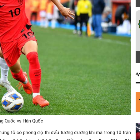
ng Quốc vs Hàn Quốc
chứng tỏ có phong độ thi đấu tương đương khi mà trong 10 trận