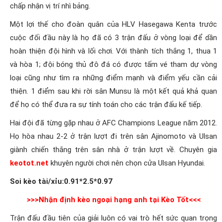
chấp nhận vị trí nhì bảng.
Một lợi thế cho đoàn quân của HLV Hasegawa Kenta trước
cuộc đối đầu này là họ đã có 3 trận đấu ở vòng loại để dần
hoàn thiện đội hình và lối chơi. Với thành tích thắng 1, thua 1
và hòa 1; đội bóng thủ đô đá có được tấm vé tham dự vòng
loại cũng như tìm ra những điểm mạnh và điểm yếu cần cải
thiện. 1 điểm sau khi rời sân Munsu là một kết quả khả quan
để họ có thể đưa ra sự tính toán cho các trận đấu kế tiếp.
Hai đội đã từng gặp nhau ở AFC Champions League năm 2012.
Họ hòa nhau 2-2 ở trận lượt đi trên sân Ajinomoto và Ulsan
giành chiến thắng trên sân nhà ở trận lượt về. Chuyên gia
keotot.net
khuyên người chơi nên chọn cửa Ulsan Hyundai.
Soi kèo tài/xỉu:0.91*2.5*0.97
>>>Nhận định kèo ngoại hạng anh tại Kèo Tốt<<<
Trận đấu đầu tiên của giải luôn có vai trò hết sức quan trọng