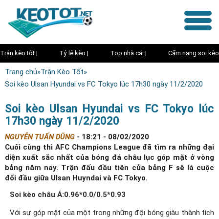
Trận kèo tốt |
Tỷ lệ kèo |
Top nhà cái |
Cẩm nang soi kèo
Trang chủ
»
Trận Kèo Tốt
»
Soi kèo Ulsan Hyundai vs FC Tokyo lúc 17h30 ngày 11/2/2020
Soi kèo Ulsan Hyundai vs FC Tokyo lúc
17h30 ngày 11/2/2020
NGUYỄN TUẤN DŨNG
-
18:21 - 08/02/2020
Cuối cùng thì AFC Champions League đã tìm ra những đại
diện xuất sắc nhất của bóng đá châu lục góp mặt ở vòng
bảng năm nay. Trận đấu đầu tiên của bảng F sẽ là cuộc
đối đầu giữa Ulsan Huyndai và FC Tokyo.
Soi kèo châu Á:0.96*0.0/0.5*0.93
Với sự góp mặt của một trong những đội bóng giàu thành tích