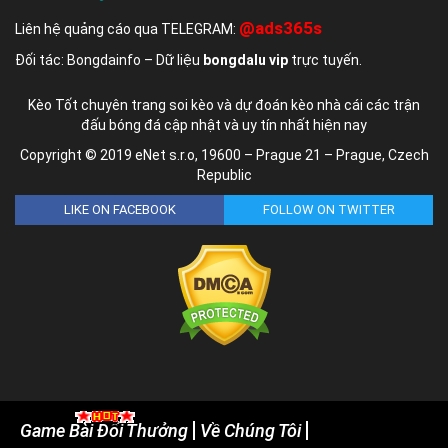
@ads365s
Liên hệ quảng cáo qua TELEGRAM:
Đối tác: Bongdainfo – Dữ liệu
bongdalu vip
trực tuyến.
Kèo Tốt chuyên trang soi kèo và dự đoán kèo nhà cái các trận
đấu bóng đá cập nhật và uy tín nhất hiện nay
Copyright © 2019 eNet s.r.o, 19600 – Prague 21 – Prague, Czech
Republic
LIKE ON FACEBOOK
FOLLOW ON TWITTER
Game Bài Đổi Thưởng
Về Chúng Tôi