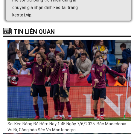
chuyên gia nhận đinh kèo tại trang
keotot.vip.
TIN LIÊN QUAN
Soi Kèo Bóng Đá Hôm Nay 1:45 Ngày 7/6/2025: Bắc Macedonia
Vs Bỉ, Cộng hòa Séc Vs Montenegro