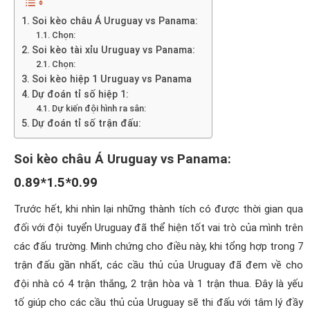
Soi kèo châu Á Uruguay vs Panama:
Chọn:
Soi kèo tài xỉu Uruguay vs Panama:
Chọn:
Soi kèo hiệp 1 Uruguay vs Panama
Dự đoán tỉ số hiệp 1:
Dự kiến đội hình ra sân:
Dự đoán tỉ số trận đấu:
Soi kèo châu Á Uruguay vs Panama:
0.89*1.5*0.99
Trước hết, khi nhìn lại những thành tích có được thời gian qua
đối với đội tuyển Uruguay đã thể hiện tốt vai trò của mình trên
các đấu trường. Minh chứng cho điều này, khi tổng hợp trong 7
trận đấu gần nhất, các cầu thủ của Uruguay đã đem về cho
đội nhà có 4 trận thắng, 2 trận hòa và 1 trận thua. Đây là yếu
tố giúp cho các cầu thủ của Uruguay sẽ thi đấu với tâm lý đầy