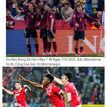
Soi Kèo Bóng Đá Hôm Nay 1:45 Ngày 7/6/2025: Bắc Macedonia
Vs Bỉ, Cộng hòa Séc Vs Montenegro