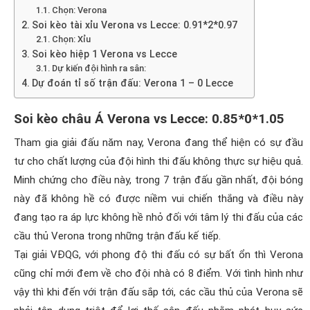
Chọn: Verona
Soi kèo tài xỉu Verona vs Lecce: 0.91*2*0.97
Chọn: Xỉu
Soi kèo hiệp 1 Verona vs Lecce
Dự kiến đội hình ra sân:
Dự đoán tỉ số trận đấu: Verona 1 – 0 Lecce
Soi kèo châu Á Verona vs Lecce: 0.85*0*1.05
Tham gia giải đấu năm nay, Verona đang thể hiện có sự đầu
tư cho chất lượng của đội hình thi đấu không thực sự hiệu quả.
Minh chứng cho điều này, trong 7 trận đấu gần nhất, đội bóng
này đã không hề có được niềm vui chiến thắng và điều này
đang tạo ra áp lực không hề nhỏ đối với tâm lý thi đấu của các
cầu thủ Verona trong những trận đấu kế tiếp.
Tại giải VĐQG, với phong độ thi đấu có sự bất ổn thì Verona
cũng chỉ mới đem về cho đội nhà có 8 điểm. Với tình hình như
vậy thì khi đến với trận đấu sắp tới, các cầu thủ của Verona sẽ