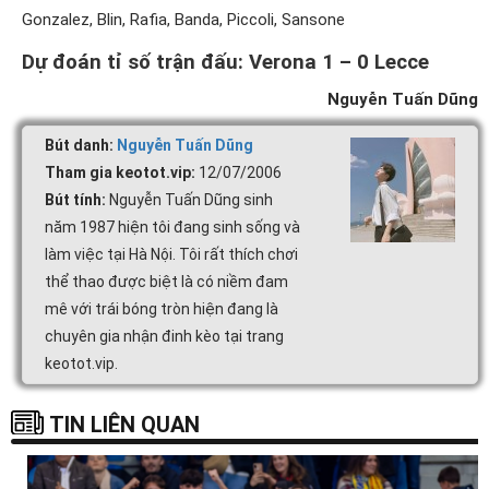
Gonzalez, Blin, Rafia, Banda, Piccoli, Sansone
Dự đoán tỉ số trận đấu: Verona 1 – 0 Lecce
Nguyễn Tuấn Dũng
Bút danh:
Nguyễn Tuấn Dũng
Tham gia keotot.vip:
12/07/2006
Bút tính:
Nguyễn Tuấn Dũng sinh
năm 1987 hiện tôi đang sinh sống và
làm việc tại Hà Nội. Tôi rất thích chơi
thể thao được biệt là có niềm đam
mê với trái bóng tròn hiện đang là
chuyên gia nhận đinh kèo tại trang
keotot.vip.
TIN LIÊN QUAN