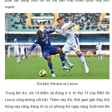
phải tận dụng triệt để lợi thế sân đấu nhằm phát huy sức
mạnh.
Soi kèo Verona vs Lecce
Trong khi đó, với 14 điểm và đứng ở vị trí thứ 13 của BXH thì
Lecce cũng không nổi bật. Thêm vào đó, thời gian gần đây, đội
bóng này cũng đang tỏ ra có phong độ ngày càng đuối hơn khi