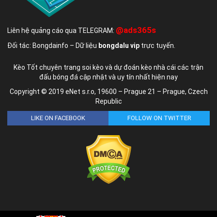
@ads365s
Liên hệ quảng cáo qua TELEGRAM:
Đối tác: Bongdainfo – Dữ liệu
bongdalu vip
trực tuyến.
Kèo Tốt chuyên trang soi kèo và dự đoán kèo nhà cái các trận
đấu bóng đá cập nhật và uy tín nhất hiện nay
Copyright © 2019 eNet s.r.o, 19600 – Prague 21 – Prague, Czech
Republic
LIKE ON FACEBOOK
FOLLOW ON TWITTER