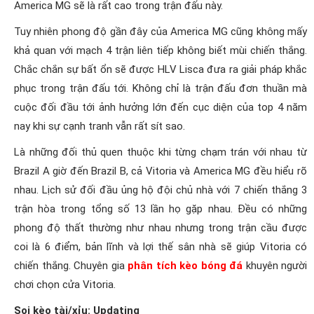
America MG sẽ là rất cao trong trận đấu này.
Tuy nhiên phong độ gần đây của America MG cũng không mấy
khả quan với mạch 4 trận liên tiếp không biết mùi chiến thắng.
Chắc chắn sự bất ổn sẽ được HLV Lisca đưa ra giải pháp khắc
phục trong trận đấu tới. Không chỉ là trận đấu đơn thuần mà
cuộc đối đầu tới ảnh hưởng lớn đến cục diện của top 4 năm
nay khi sự cạnh tranh vẫn rất sít sao.
Là những đối thủ quen thuộc khi từng chạm trán với nhau từ
Brazil A giờ đến Brazil B, cả Vitoria và America MG đều hiểu rõ
nhau. Lịch sử đối đầu ủng hộ đội chủ nhà với 7 chiến thắng 3
trận hòa trong tổng số 13 lần họ gặp nhau. Đều có những
phong độ thất thường như nhau nhưng trong trận cầu được
coi là 6 điểm, bản lĩnh và lợi thế sân nhà sẽ giúp Vitoria có
chiến thắng. Chuyên gia
phân tích kèo bóng đá
khuyên người
chơi chọn cửa Vitoria.
Soi kèo tài/xỉu: Updating