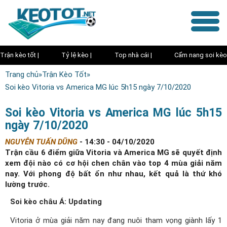
Trận kèo tốt |
Tỷ lệ kèo |
Top nhà cái |
Cẩm nang soi kèo
Trang chủ
»
Trận Kèo Tốt
»
Soi kèo Vitoria vs America MG lúc 5h15 ngày 7/10/2020
Soi kèo Vitoria vs America MG lúc 5h15
ngày 7/10/2020
NGUYỄN TUẤN DŨNG
-
14:30 - 04/10/2020
Trận cầu 6 điểm giữa Vitoria và America MG sẽ quyết định
xem đội nào có cơ hội chen chân vào top 4 mùa giải năm
nay. Với phong độ bất ổn như nhau, kết quả là thứ khó
lường trước.
Soi kèo châu Á: Updating
Vitoria ở mùa giải năm nay đang nuôi tham vọng giành lấy 1