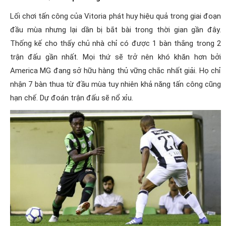
Lối chơi tấn công của Vitoria phát huy hiệu quả trong giai đoạn
đầu mùa nhưng lại dần bị bắt bài trong thời gian gần đây.
Thống kế cho thấy chủ nhà chỉ có được 1 bàn thắng trong 2
trận đấu gần nhất. Mọi thứ sẽ trở nên khó khăn hơn bởi
America MG đang sở hữu hàng thủ vững chắc nhất giải. Họ chỉ
nhận 7 bàn thua từ đầu mùa tuy nhiên khả năng tấn công cũng
hạn chế. Dự đoán trận đấu sẽ nổ xỉu.