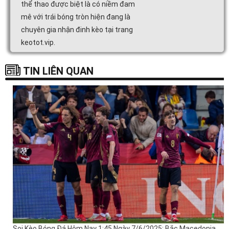
thể thao được biệt là có niềm đam
mê với trái bóng tròn hiện đang là
chuyên gia nhận đinh kèo tại trang
keotot.vip.
TIN LIÊN QUAN
Soi Kèo Bóng Đá Hôm Nay 1:45 Ngày 7/6/2025: Bắc Macedonia