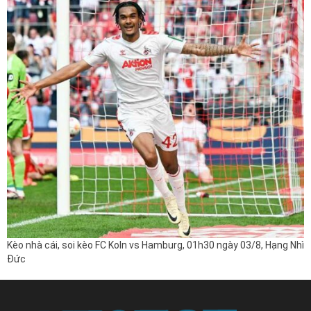
Kèo nhà cái, soi kèo FC Koln vs Hamburg, 01h30 ngày 03/8, Hạng Nhì
Đức