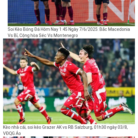
Soi Kèo Bóng Đá Hôm Nay 1:45 Ngày 7/6/2025: Bắc Macedonia
Vs Bỉ, Cộng hòa Séc Vs Montenegro
Kèo nhà cái, soi kèo Grazer AK vs RB Salzburg, 01h30 ngày 03/8,
VĐQG Áo