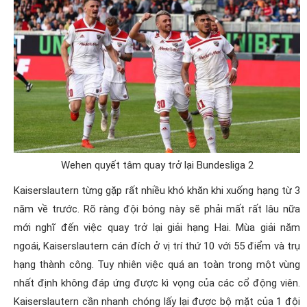
Wehen quyết tâm quay trở lại Bundesliga 2
Kaiserslautern từng gặp rất nhiều khó khăn khi xuống hạng từ 3
năm về trước. Rõ ràng đội bóng này sẽ phải mất rất lâu nữa
mới nghĩ đến việc quay trở lại giải hạng Hai. Mùa giải năm
ngoái, Kaiserslautern cán đích ở vị trí thứ 10 với 55 điểm và trụ
hạng thành công. Tuy nhiên việc quá an toàn trong một vùng
nhất định không đáp ứng được kì vọng của các cổ động viên.
Kaiserslautern cần nhanh chóng lấy lại được bộ mặt của 1 đội