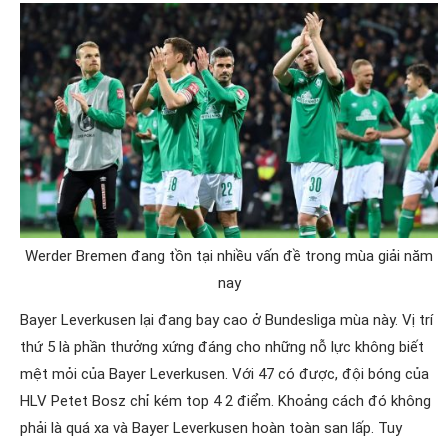
Werder Bremen đang tồn tại nhiều vấn đề trong mùa giải năm
nay
Bayer Leverkusen lại đang bay cao ở Bundesliga mùa này. Vị trí
thứ 5 là phần thưởng xứng đáng cho những nỗ lực không biết
mệt mỏi của Bayer Leverkusen. Với 47 có được, đội bóng của
HLV Petet Bosz chỉ kém top 4 2 điểm. Khoảng cách đó không
phải là quá xa và Bayer Leverkusen hoàn toàn san lấp. Tuy