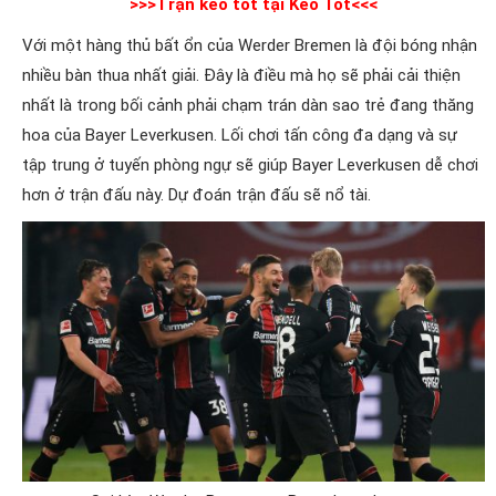
>>>Trận kèo tốt tại Kèo Tốt<<<
Với một hàng thủ bất ổn của Werder Bremen là đội bóng nhận
nhiều bàn thua nhất giải. Đây là điều mà họ sẽ phải cải thiện
nhất là trong bối cảnh phải chạm trán dàn sao trẻ đang thăng
hoa của Bayer Leverkusen. Lối chơi tấn công đa dạng và sự
tập trung ở tuyến phòng ngự sẽ giúp Bayer Leverkusen dễ chơi
hơn ở trận đấu này. Dự đoán trận đấu sẽ nổ tài.