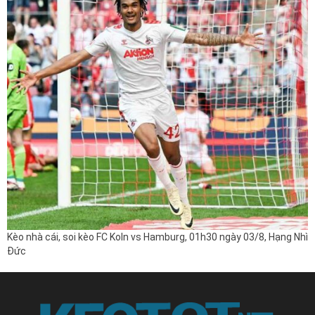
Kèo nhà cái, soi kèo FC Koln vs Hamburg, 01h30 ngày 03/8, Hạng Nhì
Đức