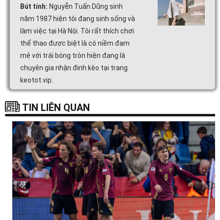
Bút tính:
Nguyễn Tuấn Dũng sinh
năm 1987 hiện tôi đang sinh sống và
làm việc tại Hà Nội. Tôi rất thích chơi
thể thao được biệt là có niềm đam
mê với trái bóng tròn hiện đang là
chuyên gia nhận đinh kèo tại trang
keotot.vip.
TIN LIÊN QUAN