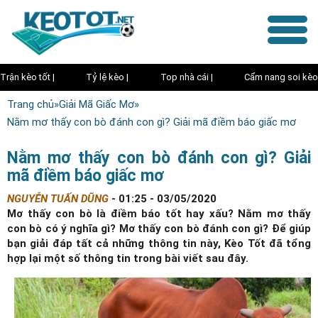
Trận kèo tốt |
Tỷ lệ kèo |
Top nhà cái |
Cẩm nang soi kèo
Trang chủ
»
Giải Mã Giấc Mơ
»
Nằm mơ thấy con bò đánh con gì? Giải mã điềm báo giấc mơ
Nằm mơ thấy con bò đánh con gì? Giải
mã điềm báo giấc mơ
NGUYỄN TUẤN DŨNG
-
01:25 - 03/05/2020
Mơ thấy con bò là điềm báo tốt hay xấu? Nằm mơ thấy
con bò có ý nghĩa gì? Mơ thấy con bò đánh con gì? Để giúp
bạn giải đáp tất cả những thông tin này, Kèo Tốt đã tổng
hợp lại một số thông tin trong bài viết sau đây.