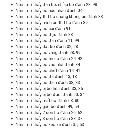
Nằm mơ thấy đàn bò, nhiều bò đánh 28, 98
Nằm mơ thấy bò húc nhau đánh 04
Nằm mơ thấy thịt bò nhưng không ăn đánh 88
Nằm mơ thấy mình ăn thịt bò đánh 89
Nằm mơ thấy bò cái đánh 91
Nằm mơ thấy bò đực đánh 88
Nằm mơ thấy bò đen đánh 11, 99
Nằm mơ thấy dắt bò đánh 02, 28
Nằm mơ thấy bò vàng đánh 98, 99
Nằm mơ thấy bò ăn cỏ đánh 24, 42
Nằm mơ thấy bò vào nhà đánh 84
Nằm mơ thấy bò chết đánh 14, 41
Nằm mơ thấy bò đẻ đánh 13, 18
Nằm mơ thấy bò điên đánh 38, 83
Nằm mơ thấy bị bò húc đánh 33, 35
Nằm mơ thấy bị bò đuổi đánh 20, 34
Nằm mơ thấy mất bò đánh 08, 80
Nằm mơ thấy giết bò đánh 49, 54
Nằm mơ thấy 2 con bò đánh 26, 62
Nằm mơ thấy 3 con bò đánh 33, 37
Nằm mơ thấy bò kéo xe đánh 35, 53