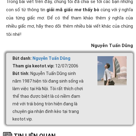
Trong bài viết trên đây, chúng tôi đã chia sẻ tới các bạn những
con số từ thông tin
giải mã giấc mơ thấy bò
cùng với ý nghĩa
của từng giấc mơ. Để có thể tham khảo thêm ý nghĩa của
nhiều giấc mơ, hãy theo dõi thêm nhiều bài viết khác của chúng
tôi nhé!
Nguyễn Tuấn Dũng
Bút danh:
Nguyễn Tuấn Dũng
Tham gia keotot.vip:
12/07/2006
Bút tính:
Nguyễn Tuấn Dũng sinh
năm 1987 hiện tôi đang sinh sống và
làm việc tại Hà Nội. Tôi rất thích chơi
thể thao được biệt là có niềm đam
mê với trái bóng tròn hiện đang là
chuyên gia nhận đinh kèo tại trang
keotot.vip.
TIN LIÊN QUAN