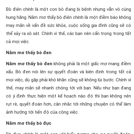
Bò điên chính là một con bò đang bị bệnh nhưng vẫn vô cùng
hung hăng. Nằm mơ thấy bò điên chính là một điềm báo không
may mắn về vấn đề sức khỏe, cuộc sống gia đình cũng sẽ có
thể xảy ra xô xát. Chính vì thế, các bạn nên cẩn trọng trong tất
cả mọi việc.
Nằm mơ thấy bò đen
Nằm mơ thấy bò đen
không phải là một giấc mơ mang điềm
xấu. Bò đen nói lên sự quyết đoán và kiên định trong tất cả
mọi việc, dù gặp phải khó khăn cũng sẽ không lùi bước. Chính vì
thế, may mắn sẽ nhanh chóng tới với bạn. Nếu như bạn đang
có ý định thực hiện một kế hoạch nào đó thì bạn không nên
rụt rè, quyết đoán hơn, cân nhắc tới những chuyện có thể làm
ảnh hưởng tới tiến độ của công việc.
Nằm mơ thấy bò đực