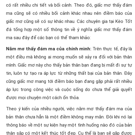
có rất nhiều chi tiết và bối cảnh. Theo đó, giấc mơ thấy đám
ma cũng sẽ có nhiều bối cảnh khác nhau nên điềm báo của
giấc mơ cũng sẽ có sự khác nhau. Các chuyên gia tại Kèo Tốt
đá tổng hợp một số thông tin về ý nghĩa giấc mơ thấy đám
ma sau đây để các bạn có thể tham khảo:
Nằm mơ thấy đám ma của chính mình:
Trên thực tế, đây là
một điều mà không ai mong muốn sẽ xảy ra đối với bản thân
mình. Giấc mơ này cho thấy bản thân bạn đang bị mất đi sự tự
tin, luôn tự tạo ra áp lực từ những thất bại của bản thân. Đây
cũng giấc mơ mang tới điềm báo bạn đang gặp phải rất nhiều
áp lực trong công việc và cuộc sống do chưa thể giải quyết
được mọi chuyện một cách ổn thỏa.
Theo ý kiến của nhiều người, việc nằm mơ thấy đám ma của
bản thân chưa hẳn là một điềm không may mắn. Đôi khi nó lại
thông báo về một sự kiện hay một tình huống nào đó của bản
thân sắp có một kết thúc tốt đẹp. Cụ thể là bạn sẽ gặp được