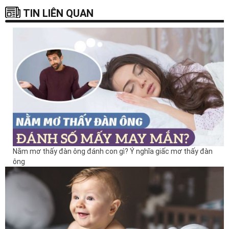
TIN LIÊN QUAN
Nằm mơ thấy đàn ông đánh con gì? Ý nghĩa giấc mơ thấy đàn
ông