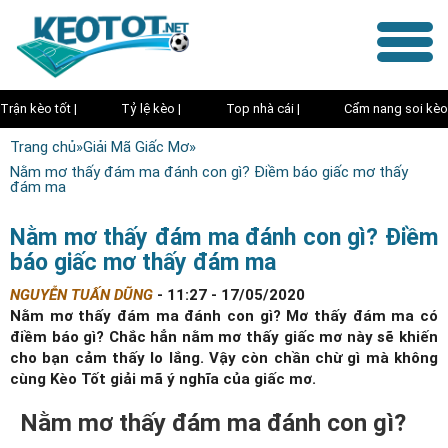
Trận kèo tốt |
Tỷ lệ kèo |
Top nhà cái |
Cẩm nang soi kèo
Trang chủ
»
Giải Mã Giấc Mơ
»
Nằm mơ thấy đám ma đánh con gì? Điềm báo giấc mơ thấy
đám ma
Nằm mơ thấy đám ma đánh con gì? Điềm
báo giấc mơ thấy đám ma
NGUYỄN TUẤN DŨNG
-
11:27 - 17/05/2020
Nằm mơ thấy đám ma đánh con gì? Mơ thấy đám ma có
điềm báo gì? Chắc hẳn nằm mơ thấy giấc mơ này sẽ khiến
cho bạn cảm thấy lo lắng. Vậy còn chần chừ gì mà không
cùng Kèo Tốt giải mã ý nghĩa của giấc mơ.
Nằm mơ thấy đám ma đánh con gì?