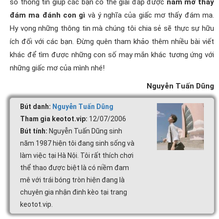
số thông tin giúp các bạn có thể giải đáp được
nằm mơ thấy
đám ma đánh con gì
và ý nghĩa của giấc mơ thấy đám ma.
Hy vọng những thông tin mà chúng tôi chia sẻ sẽ thực sự hữu
ích đối với các bạn. Đừng quên tham khảo thêm nhiều bài viết
khác để tìm được những con số may mắn khác tương ứng với
những giấc mơ của mình nhé!
Nguyễn Tuấn Dũng
Bút danh:
Nguyễn Tuấn Dũng
Tham gia keotot.vip:
12/07/2006
Bút tính:
Nguyễn Tuấn Dũng sinh
năm 1987 hiện tôi đang sinh sống và
làm việc tại Hà Nội. Tôi rất thích chơi
thể thao được biệt là có niềm đam
mê với trái bóng tròn hiện đang là
chuyên gia nhận đinh kèo tại trang
keotot.vip.