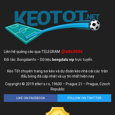
@ads365s
Liên hệ quảng cáo qua TELEGRAM:
Đối tác: Bongdainfo – Dữ liệu
bongdalu vip
trực tuyến.
Kèo Tốt chuyên trang soi kèo và dự đoán kèo nhà cái các trận
đấu bóng đá cập nhật và uy tín nhất hiện nay
Copyright © 2019 eNet s.r.o, 19600 – Prague 21 – Prague, Czech
Republic
LIKE ON FACEBOOK
FOLLOW ON TWITTER