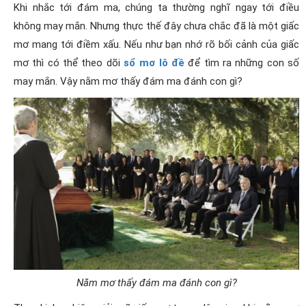
Khi nhắc tới đám ma, chúng ta thường nghĩ ngay tới điều
không may mắn. Nhưng thực thế đây chưa chắc đã là một giấc
mơ mang tới điềm xấu. Nếu như bạn nhớ rõ bối cảnh của giấc
mơ thì có thể theo dõi
sổ mơ lô đề
để tìm ra những con số
may mắn. Vậy nằm mơ thấy đám ma đánh con gì?
Nằm mơ thấy đám ma đánh con gì?