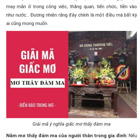
may mắn ở trong công việc, thăng quan, tiến chức, tiền vào
như nước… Đương nhiên rằng đây chính là một điều mà bất kỳ
ai cũng mong muốn.
Giải mã ý nghĩa giấc mơ thấy đám ma
Nằm mơ thấy đám ma của người thân trong gia đình:
Nếu