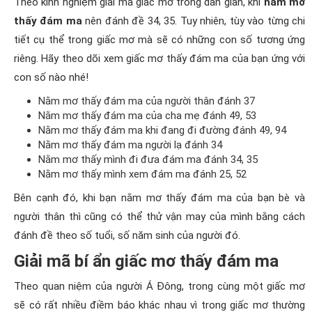
Theo kinh nghiệm giải mã giấc mơ trong dân gian, khi
nằm mơ
thấy đám ma
nên đánh đề 34, 35. Tuy nhiên, tùy vào từng chi
tiết cụ thể trong giấc mơ mà sẽ có những con số tương ứng
riêng. Hãy theo dõi xem giấc mơ thấy đám ma của bạn ứng với
con số nào nhé!
Nằm mơ thấy đám ma của người thân đánh 37
Nằm mơ thấy đám ma của cha mẹ đánh 49, 53
Nằm mơ thấy đám ma khi đang đi đường đánh 49, 94
Nằm mơ thấy đám ma người lạ đánh 34
Nằm mơ thấy mình đi đưa đám ma đánh 34, 35
Nằm mơ thấy mình xem đám ma đánh 25, 52
Bên cạnh đó, khi bạn nằm mơ thấy đám ma của bạn bè và
người thân thì cũng có thể thử vận may của mình bằng cách
đánh đề theo số tuổi, số năm sinh của người đó.
Giải mã bí ẩn giấc mơ thấy đám ma
Theo quan niệm của người Á Đông, trong cùng một giấc mơ
sẽ có rất nhiều điềm báo khác nhau vì trong giấc mơ thường