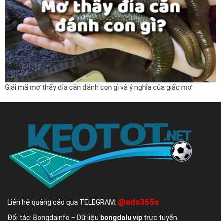
Giải mã mơ thấy đỉa cắn đánh con gì và ý nghĩa của giấc mơ
@ads365s
Liên hệ quảng cáo qua TELEGRAM:
Đối tác: Bongdainfo – Dữ liệu
bongdalu vip
trực tuyến.