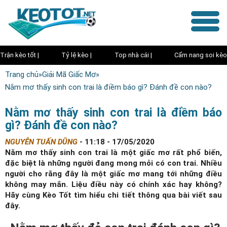
Trận kèo tốt |
Tỷ lệ kèo |
Top nhà cái |
Cẩm nang soi kèo
Trang chủ
»
Giải Mã Giấc Mơ
»
Nằm mơ thấy sinh con trai là điềm báo gì? Đánh đề con nào?
Nằm mơ thấy sinh con trai là điềm báo
gì? Đánh đề con nào?
NGUYỄN TUẤN DŨNG
-
11:18 - 17/05/2020
Nằm mơ thấy sinh con trai là một giấc mơ rất phổ biến,
đặc biệt là những người đang mong mỏi có con trai. Nhiều
người cho rằng đây là một giấc mơ mang tới những điều
không may mắn. Liệu điều này có chính xác hay không?
Hãy cùng Kèo Tốt tìm hiểu chi tiết thông qua bài viết sau
đây.