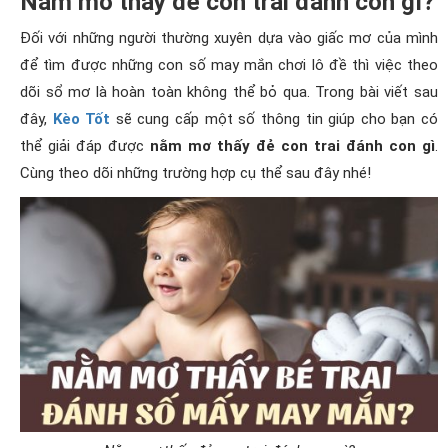
Nằm mơ thấy đẻ con trai đánh con gì?
Đối với những người thường xuyên dựa vào giấc mơ của mình
để tìm được những con số may mắn chơi lô đề thì việc theo
dõi sổ mơ là hoàn toàn không thể bỏ qua. Trong bài viết sau
đây,
Kèo Tốt
sẽ cung cấp một số thông tin giúp cho bạn có
thể giải đáp được
nằm mơ thấy đẻ con trai đánh con gì
.
Cùng theo dõi những trường hợp cụ thể sau đây nhé!