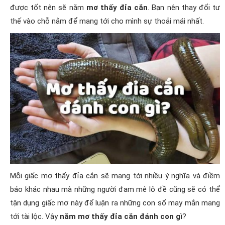
được tốt nên sẽ nằm
mơ thấy đỉa cắn
. Bạn nên thay đổi tư
thế vào chỗ nằm để mang tới cho mình sự thoải mái nhất.
Mỗi giấc mơ thấy đỉa cắn sẽ mang tới nhiều ý nghĩa và điềm
báo khác nhau mà những người đam mê lô đề cũng sẽ có thể
tận dụng giấc mơ này để luận ra những con số may mắn mang
tới tài lộc. Vậy
nằm mơ thấy đỉa cắn đánh con gì
?