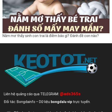
Nằm mơ thấy sinh con trai là điềm báo gì? Đánh đề con nào?
@ads365s
Liên hệ quảng cáo qua TELEGRAM:
Đối tác: Bongdainfo – Dữ liệu
bongdalu vip
trực tuyến.