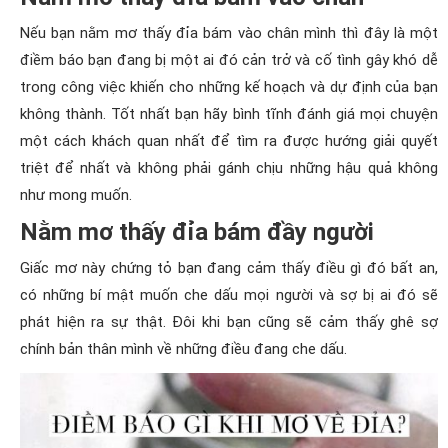
Nếu bạn nằm mơ thấy đỉa bám vào chân mình thì đây là một
điềm báo bạn đang bị một ai đó cản trở và cố tình gây khó dễ
trong công việc khiến cho những kế hoạch và dự định của bạn
không thành. Tốt nhất bạn hãy bình tĩnh đánh giá mọi chuyện
một cách khách quan nhất để tìm ra được hướng giải quyết
triệt để nhất và không phải gánh chịu những hậu quả không
như mong muốn.
Nằm mơ thấy đỉa bám đầy người
Giấc mơ này chứng tỏ bạn đang cảm thấy điều gì đó bất an,
có những bí mật muốn che dấu mọi người và sợ bị ai đó sẽ
phát hiện ra sự thật. Đôi khi bạn cũng sẽ cảm thấy ghê sợ
chính bản thân mình về những điều đang che dấu.