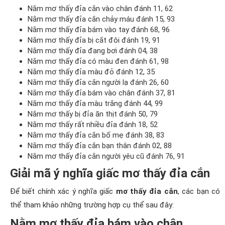
Nằm mơ thấy đỉa cắn vào chân đánh 11, 62
Nằm mơ thấy đỉa cắn chảy máu đánh 15, 93
Nằm mơ thấy đỉa bám vào tay đánh 68, 96
Nằm mơ thấy đỉa bị cắt đôi đánh 19, 91
Nằm mơ thấy đỉa đang bơi đánh 04, 38
Nằm mơ thấy đỉa có màu đen đánh 61, 98
Nằm mơ thấy đỉa màu đỏ đánh 12, 35
Nằm mơ thấy đỉa cắn người lạ đánh 26, 60
Nằm mơ thấy đỉa bám vào chân đánh 37, 81
Nằm mơ thấy đỉa màu trắng đánh 44, 99
Nằm mơ thấy bị đỉa ăn thịt đánh 50, 79
Nằm mơ thấy rất nhiều đỉa đánh 18, 52
Nằm mơ thấy đỉa cắn bố mẹ đánh 38, 83
Nằm mơ thấy đỉa cắn bạn thân đánh 02, 88
Nằm mơ thấy đỉa cắn người yêu cũ đánh 76, 91
Giải mã ý nghĩa giấc mơ thấy đỉa cắn
Để biết chính xác ý nghĩa giấc
mơ thấy đỉa cắn
, các bạn có
thể tham khảo những trường hợp cụ thể sau đây:
Nằm mơ thấy đỉa bám vào chân