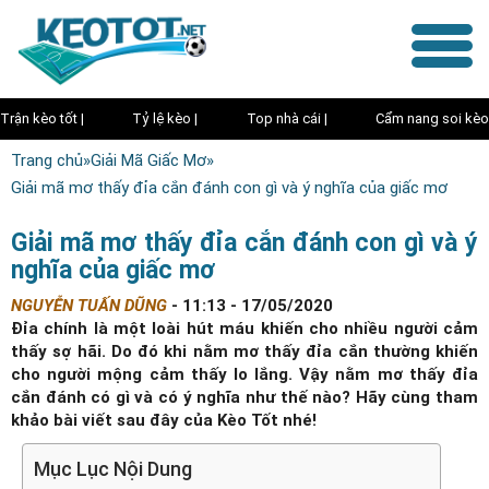
Trận kèo tốt |
Tỷ lệ kèo |
Top nhà cái |
Cẩm nang soi kèo
Trang chủ
»
Giải Mã Giấc Mơ
»
Giải mã mơ thấy đỉa cắn đánh con gì và ý nghĩa của giấc mơ
Giải mã mơ thấy đỉa cắn đánh con gì và ý
nghĩa của giấc mơ
NGUYỄN TUẤN DŨNG
-
11:13 - 17/05/2020
Đỉa chính là một loài hút máu khiến cho nhiều người cảm
thấy sợ hãi. Do đó khi nằm mơ thấy đỉa cắn thường khiến
cho người mộng cảm thấy lo lắng. Vậy nằm mơ thấy đỉa
cắn đánh có gì và có ý nghĩa như thế nào? Hãy cùng tham
khảo bài viết sau đây của Kèo Tốt nhé!
Mục Lục Nội Dung