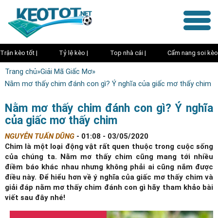
Trận kèo tốt |
Tỷ lệ kèo |
Top nhà cái |
Cẩm nang soi kèo
Trang chủ
»
Giải Mã Giấc Mơ
»
Nằm mơ thấy chim đánh con gì? Ý nghĩa của giấc mơ thấy chim
Nằm mơ thấy chim đánh con gì? Ý nghĩa
của giấc mơ thấy chim
NGUYỄN TUẤN DŨNG
-
01:08 - 03/05/2020
Chim là một loại động vật rất quen thuộc trong cuộc sống
của chúng ta. Nằm mơ thấy chim cũng mang tới nhiều
điềm báo khác nhau nhưng không phải ai cũng nắm được
điều này. Để hiểu hơn về ý nghĩa của giấc mơ thấy chim và
giải đáp nằm mơ thấy chim đánh con gì hãy tham khảo bài
viết sau đây nhé!