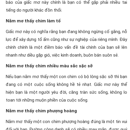
báo của giấc mơ này chính là bạn có thể gặp phải nhiều tai
tiếng do người khác đồn thổi.
Nằm mơ thấy chim làm tổ
Giấc mơ này có nghĩa rằng bạn đang không ngừng cố gắng, nỗ
lực để xây dựng tổ ấm cũng như sự nghiệp của riêng mình. Đây
chính chính là một điềm báo vấn đề tài chính của bạn sẽ lên
nhanh như diều gặp gió, việc kinh doanh, buôn bán suôn sẻ.
Nằm mơ thấy chim nhiều màu sắc sặc sỡ
Nếu bạn nằm mơ thấy một con chim có bộ lông sặc sỡ thì bạn
đang có một cuộc sống không hề tẻ nhạt. Giấc mơ này thể
hiện bạn là một người yêu đời, căng tràn sức sống, không lo
toan tới những muộn phiền của cuộc sống.
Nằm mơ thấy chim phượng hoàng
Nằm mơ thấy một con chim phượng hoàng đúng là một tin vui
đối với bạn. Đường công danh sẽ có nhiều may mắn, được quý