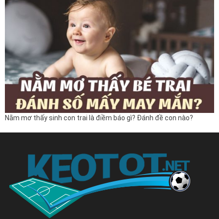
Nằm mơ thấy sinh con trai là điềm báo gì? Đánh đề con nào?