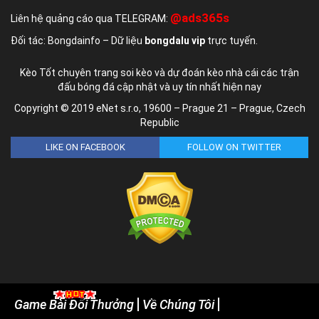
@ads365s
Liên hệ quảng cáo qua TELEGRAM:
Đối tác: Bongdainfo – Dữ liệu
bongdalu vip
trực tuyến.
Kèo Tốt chuyên trang soi kèo và dự đoán kèo nhà cái các trận
đấu bóng đá cập nhật và uy tín nhất hiện nay
Copyright © 2019 eNet s.r.o, 19600 – Prague 21 – Prague, Czech
Republic
LIKE ON FACEBOOK
FOLLOW ON TWITTER
Game Bài Đổi Thưởng
Về Chúng Tôi