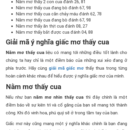
Nằm mơ thấy 2 con cua đánh 26, 81
Nằm mơ thấy cua đang bò đánh 67, 98
Nằm mơ thấy cua cắn chảy máu đánh 62, 78
Nằm mơ thấy cua đang bò đánh 67, 98
Nằm mơ thấy ăn thịt cua đánh 08, 27
Nằm mơ thấy bắt được cua đánh 04, 88
Giải mã ý nghĩa giấc mơ thấy cua
Nằm mơ thấy cua
liệu có mang tới những điều tốt lành cho
chúng ta hay chỉ là một điềm báo của những xui xẻo đang ở
phía trước. Hãy cùng
giải mã giấc mơ
thấy thua trong từng
hoàn cảnh khác nhau để hiểu được ý nghĩa giấc mơ của mình.
Nằm mơ thấy cua
Nếu như bạn
nằm mơ nhìn thấy cua
thì đây chính là một
điềm báo về sự kiên trì và cố gắng của bạn sẽ mang tới thành
công. Khi đó vinh hoa, phú quý sẽ ở trong tầm tay của bạn.
Giấc mơ này cũng mang một ý nghĩa khác chính là bạn đang