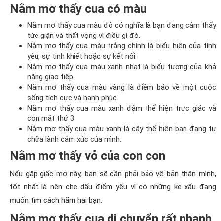
Nằm mơ thấy cua có màu
Nằm mơ thấy cua màu đỏ có nghĩa là bạn đang cảm thấy
tức giận và thất vọng vì điều gì đó.
Nằm mơ thấy cua màu trắng chính là biểu hiện của tình
yêu, sự tinh khiết hoặc sự kết nối.
Nằm mơ thấy cua màu xanh nhạt là biểu tượng của khả
năng giao tiếp.
Nằm mơ thấy cua màu vàng là điềm báo về một cuộc
sống tích cực và hạnh phúc
Nằm mơ thấy cua màu xanh đậm thể hiện trực giác và
con mắt thứ 3
Nằm mơ thấy cua màu xanh lá cây thể hiện bạn đang tự
chữa lành cảm xúc của mình.
Nằm mơ thấy vỏ của con con
Nếu gặp giấc mơ này, bạn sẽ cần phải bảo vệ bản thân mình,
tốt nhất là nên che dấu điểm yếu vì có những kẻ xấu đang
muốn tìm cách hãm hại bạn.
Nằm mơ thấy cua di chuyển rất nhanh