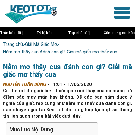
Trận kèo tốt |
Tỷ lệ kèo |
Top nhà cái |
Cẩm nang soi kèo
Trang chủ
»
Giải Mã Giấc Mơ
»
Nằm mơ thấy cua đánh con gì? Giải mã giấc mơ thấy cua
Nằm mơ thấy cua đánh con gì? Giải mã
giấc mơ thấy cua
NGUYỄN TUẤN DŨNG
-
11:01 - 17/05/2020
Có thể rất ít người biết được giấc mơ thấy cua có mang tới
điềm báo may mắn hay không. Để các bạn nắm được ý
nghĩa của giấc mơ cũng như nằm mơ thấy cua đánh con gì,
các chuyên gia tại Kèo Tốt đã tổng hợp lại một số thông
tin liên quan trong bài viết dưới đây.
Mục Lục Nội Dung