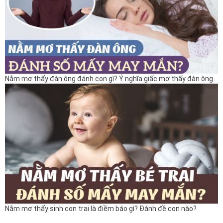
Nằm mơ thấy đàn ông đánh con gì? Ý nghĩa giấc mơ thấy đàn ông
Nằm mơ thấy sinh con trai là điềm báo gì? Đánh đề con nào?