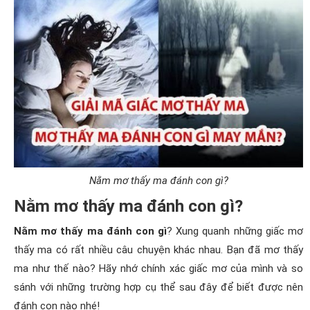
Nằm mơ thấy ma đánh con gì?
Nằm mơ thấy ma đánh con gì?
Nằm mơ thấy ma đánh con gì
? Xung quanh những giấc mơ
thấy ma có rất nhiều câu chuyện khác nhau. Bạn đã mơ thấy
ma như thế nào? Hãy nhớ chính xác giấc mơ của mình và so
sánh với những trường hợp cụ thể sau đây để biết được nên
đánh con nào nhé!