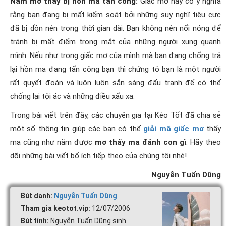
Nằm mơ thấy bị hồn ma tấn công:
Giấc mơ này có ý nghĩa
rằng bạn đang bị mất kiểm soát bởi những suy nghĩ tiêu cực
đã bị dồn nén trong thời gian dài. Bạn không nên nổi nóng để
tránh bị mất điểm trong mắt của những người xung quanh
mình. Nếu như trong giấc mơ của mình mà bạn đang chống trả
lại hồn ma đang tấn công bạn thì chứng tỏ bạn là một người
rất quyết đoán và luôn luôn sẵn sàng đấu tranh để có thể
chống lại tội ác và những điều xấu xa.
Trong bài viết trên đây, các chuyên gia tại Kèo Tốt đã chia sẻ
một số thông tin giúp các bạn có thể
giải mã giấc mơ
thấy
ma cũng như nắm được
mơ thấy ma đánh con gì
. Hãy theo
dõi những bài viết bổ ích tiếp theo của chúng tôi nhé!
Nguyễn Tuấn Dũng
Bút danh:
Nguyễn Tuấn Dũng
Tham gia keotot.vip:
12/07/2006
Bút tính:
Nguyễn Tuấn Dũng sinh