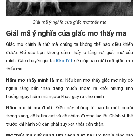
Giải mã ý nghĩa của giấc mơ thấy ma
Giải mã ý nghĩa của giấc mơ thấy ma
Giấc mơ chính là thứ mà chúng ta không thể nào điều khiển
được. Để các bạn không cảm thấy lo lắng với giấc mơ của
mình. Các chuyên gia tại
Kèo Tốt
sẽ giúp bạn
giải mã giấc mơ
thấy ma.
Nằm mơ thấy mình là ma:
Nếu bạn mơ thấy giấc mơ này có
nghĩa rằng bản thân đang muốn thoát ra khỏi những tình
huống nguy hiểm mà người khác gây ra cho mình.
Nằm mơ bị ma đuổi:
Điều này chứng tỏ bạn là một người
trong sáng, dễ bị lừa gạt và dễ nhầm đường lạc lối. Chính vì thế
trước khi hành xử cần phải suy xét thật cẩn thận.
Mơ thấy ma quỷ đang tìm cách giết hại:
Có nghĩa rằng bạn