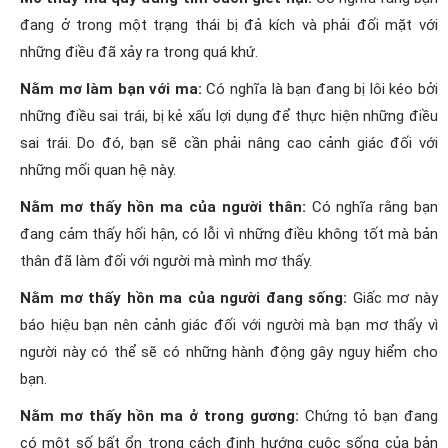
đang ở trong một trạng thái bị đả kích và phải đối mặt với
những điều đã xảy ra trong quá khứ.
Nằm mơ làm bạn với ma:
Có nghĩa là bạn đang bị lôi kéo bởi
những điều sai trái, bị kẻ xấu lợi dụng để thực hiện những điều
sai trái. Do đó, bạn sẽ cần phải nâng cao cảnh giác đối với
những mối quan hệ này.
Nằm mơ thấy hồn ma của người thân:
Có nghĩa rằng bạn
đang cảm thấy hối hận, có lỗi vì những điều không tốt mà bản
thân đã làm đối với người mà mình mơ thấy.
Nằm mơ thấy hồn ma của người đang sống:
Giấc mơ này
báo hiệu bạn nên cảnh giác đối với người mà bạn mơ thấy vì
người này có thể sẽ có những hành động gây nguy hiểm cho
bạn.
Nằm mơ thấy hồn ma ở trong gương:
Chứng tỏ bạn đang
có một số bất ổn trong cách định hướng cuộc sống của bản