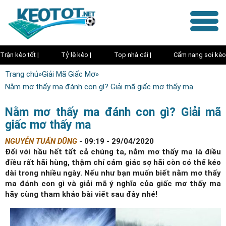
Trận kèo tốt |
Tỷ lệ kèo |
Top nhà cái |
Cẩm nang soi kèo
Trang chủ
»
Giải Mã Giấc Mơ
»
Nằm mơ thấy ma đánh con gì? Giải mã giấc mơ thấy ma
Nằm mơ thấy ma đánh con gì? Giải mã
giấc mơ thấy ma
NGUYỄN TUẤN DŨNG
-
09:19 - 29/04/2020
Đối với hầu hết tất cả chúng ta, nằm mơ thấy ma là điều
điều rất hãi hùng, thậm chí cảm giác sợ hãi còn có thể kéo
dài trong nhiều ngày. Nếu như bạn muốn biết nằm mơ thấy
ma đánh con gì và giải mã ý nghĩa của giấc mơ thấy ma
hãy cùng tham khảo bài viết sau đây nhé!